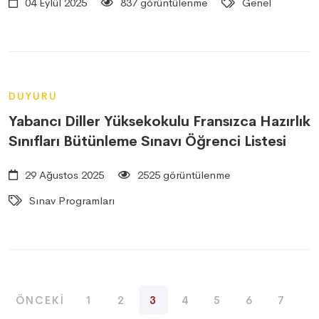
04 Eylül 2025
837 görüntülenme
Genel
DUYURU
Yabancı Diller Yüksekokulu Fransızca Hazırlık
Sınıfları Bütünleme Sınavı Öğrenci Listesi
29 Ağustos 2025
2525 görüntülenme
Sınav Programları
ÖNCEKI
1
2
3
4
5
6
7