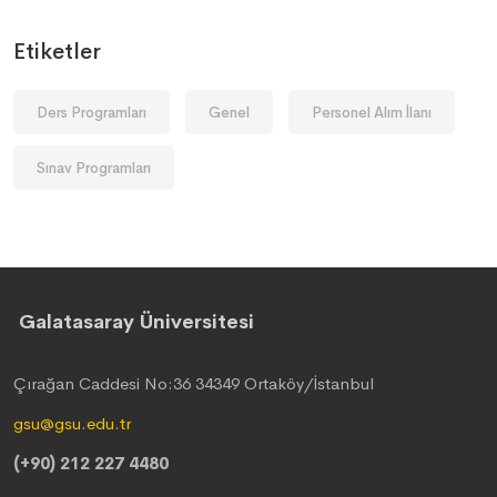
Etiketler
Ders Programları
Genel
Personel Alım İlanı
Sınav Programları
Galatasaray Üniversitesi
Çırağan Caddesi No:36 34349 Ortaköy/İstanbul
gsu@gsu.edu.tr
(+90) 212 227 4480