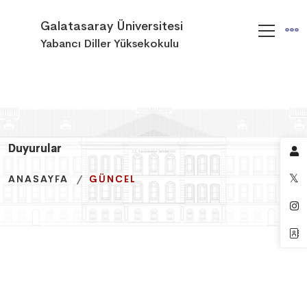
Galatasaray Üniversitesi
Yabancı Diller Yüksekokulu
Duyurular
Duyurular
Duyurular
ANASAYFA
ANASAYFA
ANASAYFA
GÜNCEL
GÜNCEL
GÜNCEL