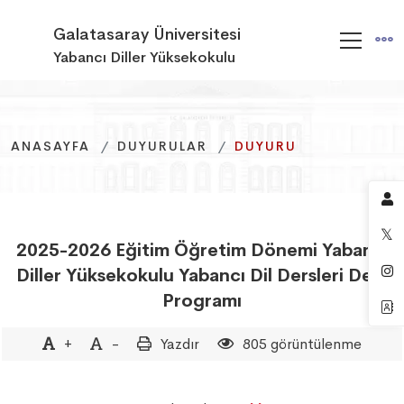
Galatasaray Üniversitesi
Yabancı Diller Yüksekokulu
ANASAYFA
ANASAYFA
ANASAYFA
DUYURULAR
DUYURULAR
DUYURULAR
DUYURU
DUYURU
DUYURU
2025-2026 Eğitim Öğretim Dönemi Yabancı
Diller Yüksekokulu Yabancı Dil Dersleri Ders
Programı
+
-
Yazdır
805 görüntülenme