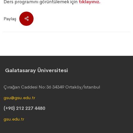
Ders programını görüntülemek için
tıklayınız.
Paylaş
Galatasaray Üniversitesi
Çırağan Caddesi No:36 34349 Ortaköy/İstanbul
gsu@gsu.edu.tr
(+90) 212 227 4480
gsu.edu.tr