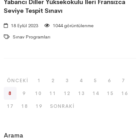
Yabancı Diller Yüksekokulu İleri Fransızca
Seviye Tespit Sınavı
18 Eylül 2023
1044 görüntülenme
Sınav Programları
ÖNCEKI
1
2
3
4
5
6
7
8
9
10
11
12
13
14
15
16
17
18
19
SONRAKI
Arama