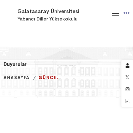
Galatasaray Üniversitesi
Yabancı Diller Yüksekokulu
Duyurular
Duyurular
Duyurular
ANASAYFA
ANASAYFA
ANASAYFA
GÜNCEL
GÜNCEL
GÜNCEL