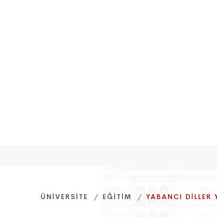
ÜNIVERSITE
EĞITIM
YABANCI DILLER