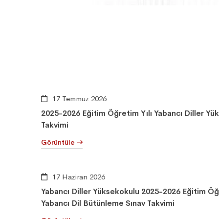
17 Temmuz 2026
2025-2026 Eğitim Öğretim Yılı Yabancı Diller Yü
Takvimi
Görüntüle
17 Haziran 2026
Yabancı Diller Yüksekokulu 2025-2026 Eğitim Öğ
Yabancı Dil Bütünleme Sınav Takvimi