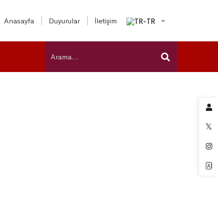
Anasayfa
Duyurular
İletişim