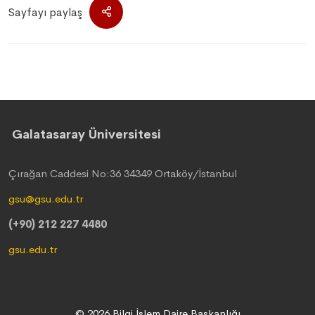
Sayfayı paylaş
Galatasaray Üniversitesi
Çırağan Caddesi No:36 34349 Ortaköy/İstanbul
gsu@gsu.edu.tr
(+90) 212 227 4480
gsu.edu.tr
© 2026 Bilgi İşlem Daire Başkanlığı