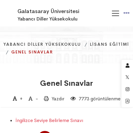
Galatasaray Üniversitesi
Yabancı Diller Yüksekokulu
YABANCI DILLER YÜKSEKOKULU
YABANCI DILLER YÜKSEKOKULU
YABANCI DILLER YÜKSEKOKULU
LISANS EĞITIMI
LISANS EĞITIMI
LISANS EĞITIMI
GENEL SINAVLAR
GENEL SINAVLAR
GENEL SINAVLAR
Genel Sınavlar
+
-
Yazdır
7773 görüntülenme
İngilizce Seviye Belirleme Sınavı