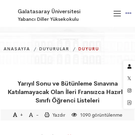
Galatasaray Üniversitesi
Yabancı Diller Yüksekokulu
ANASAYFA
ANASAYFA
ANASAYFA
DUYURULAR
DUYURULAR
DUYURULAR
DUYURU
DUYURU
DUYURU
Yarıyıl Sonu ve Bütünleme Sınavına
Katılamayacak Olan İleri Fransızca Hazırlık
Sınıfı Öğrenci Listeleri
+
-
Yazdır
1090 görüntülenme