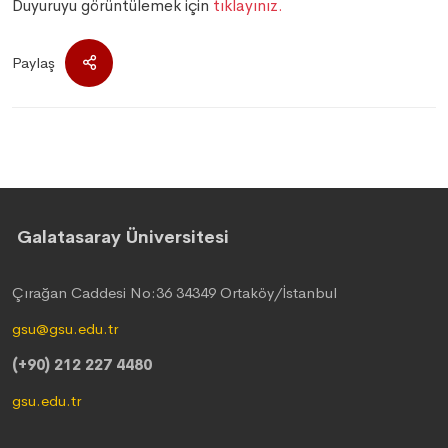
Duyuruyu görüntülemek için
tıklayınız.
Paylaş
Galatasaray Üniversitesi
Çırağan Caddesi No:36 34349 Ortaköy/İstanbul
gsu@gsu.edu.tr
(+90) 212 227 4480
gsu.edu.tr