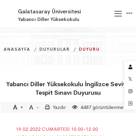
Galatasaray Üniversitesi
Yabancı Diller Yüksekokulu
ANASAYFA
ANASAYFA
ANASAYFA
DUYURULAR
DUYURULAR
DUYURULAR
DUYURU
DUYURU
DUYURU
Yabancı Diller Yüksekokulu İngilizce Seviye
Tespit Sınavı Duyurusu
+
-
Yazdır
4487 görüntülenme
19.02.2022 CUMARTESİ 10.00-12.00