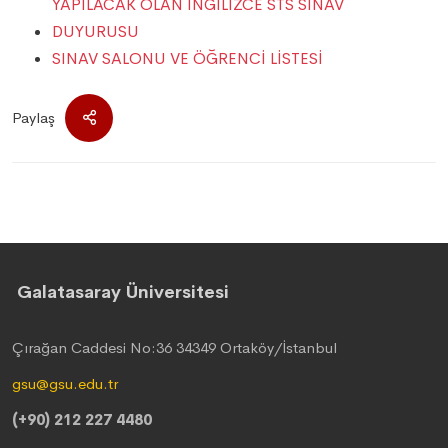
YAPILACAK OLAN İNGİLİZCE STS SINAV
DUYURUSU
SINAV SALONU VE ÖĞRENCİ LİSTESİ
Paylaş
Galatasaray Üniversitesi
Çırağan Caddesi No:36 34349 Ortaköy/İstanbul
gsu@gsu.edu.tr
(+90) 212 227 4480