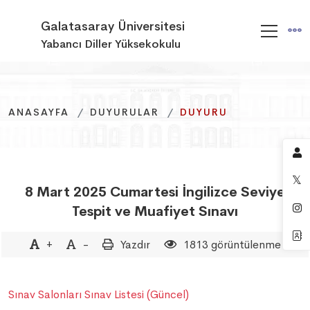
Galatasaray Üniversitesi
Yabancı Diller Yüksekokulu
ANASAYFA
ANASAYFA
ANASAYFA
DUYURULAR
DUYURULAR
DUYURULAR
DUYURU
DUYURU
DUYURU
8 Mart 2025 Cumartesi İngilizce Seviye
Tespit ve Muafiyet Sınavı
+
-
Yazdır
1813 görüntülenme
Sınav Salonları Sınav Listesi (Güncel)