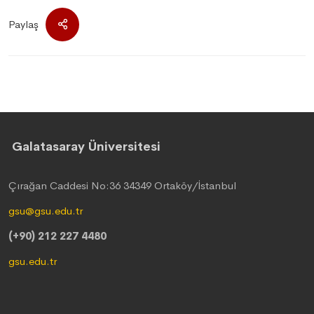
Paylaş
Galatasaray Üniversitesi
Çırağan Caddesi No:36 34349 Ortaköy/İstanbul
gsu@gsu.edu.tr
(+90) 212 227 4480
gsu.edu.tr