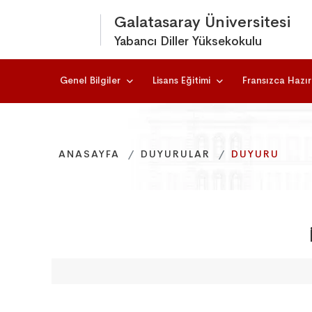
Galatasaray Üniversitesi
Yabancı Diller Yüksekokulu
Genel Bilgiler
Lisans Eğitimi
Fransızca Hazırl
ANASAYFA
ANASAYFA
ANASAYFA
DUYURULAR
DUYURULAR
DUYURULAR
DUYURU
DUYURU
DUYURU