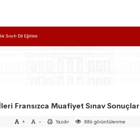
ık Sınıfı Dil Eğitimi
İleri Fransızca Muafiyet Sınav Sonuçlar
+
-
Yazdır
886 görüntülenme