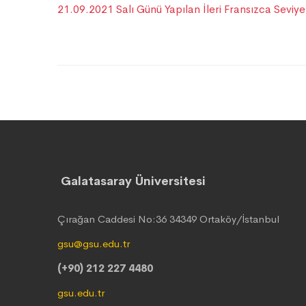
21.09.2021 Salı Günü Yapılan İleri Fransızca Seviye 
Galatasaray Üniversitesi
Çırağan Caddesi No:36 34349 Ortaköy/İstanbul
gsu@gsu.edu.tr
(+90) 212 227 4480
gsu.edu.tr