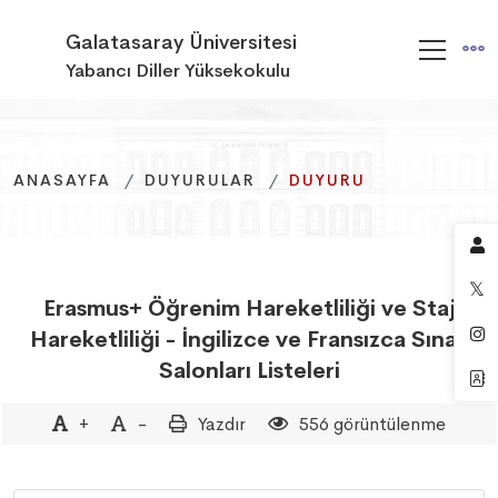
Galatasaray Üniversitesi
Yabancı Diller Yüksekokulu
ANASAYFA
ANASAYFA
ANASAYFA
DUYURULAR
DUYURULAR
DUYURULAR
DUYURU
DUYURU
DUYURU
Erasmus+ Öğrenim Hareketliliği ve Staj
Hareketliliği - İngilizce ve Fransızca Sınav
Salonları Listeleri
+
-
Yazdır
556 görüntülenme