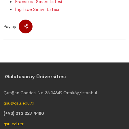
Fransızca Sınavı Listesi
İngilizce Sınavı Listesi
Paylaş
Galatasaray Üniversitesi
Çırağan Caddesi No:36 34349 Ortaköy/İstanbul
gsu@gsu.edu.tr
(+90) 212 227 4480
gsu.edu.tr