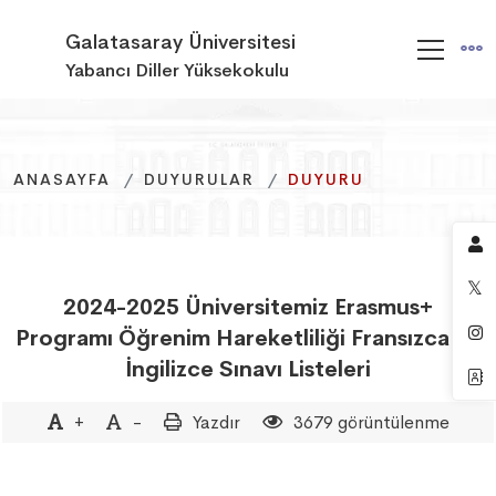
Galatasaray Üniversitesi
Yabancı Diller Yüksekokulu
ANASAYFA
ANASAYFA
ANASAYFA
DUYURULAR
DUYURULAR
DUYURULAR
DUYURU
DUYURU
DUYURU
2024-2025 Üniversitemiz Erasmus+
Programı Öğrenim Hareketliliği Fransızca ve
İngilizce Sınavı Listeleri
+
-
Yazdır
3679 görüntülenme