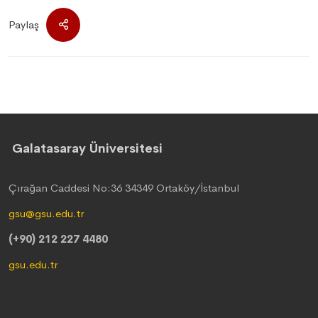
Paylaş
Galatasaray Üniversitesi
Çırağan Caddesi No:36 34349 Ortaköy/İstanbul
gsu@gsu.edu.tr
(+90) 212 227 4480
gsu.edu.tr