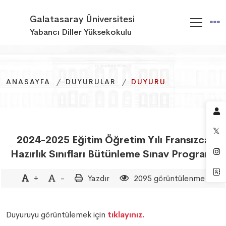
Galatasaray Üniversitesi
Yabancı Diller Yüksekokulu
ANASAYFA
ANASAYFA
ANASAYFA
DUYURULAR
DUYURULAR
DUYURULAR
DUYURU
DUYURU
DUYURU
2024-2025 Eğitim Öğretim Yılı Fransızca
Hazırlık Sınıfları Bütünleme Sınav Programı
+
-
Yazdır
2095 görüntülenme
Duyuruyu görüntülemek için
tıklayınız.