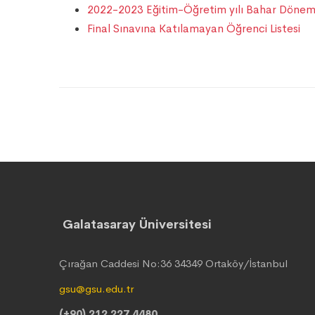
2022-2023 Eğitim-Öğretim yılı Bahar Dönemi F
Final Sınavına Katılamayan Öğrenci Listesi
Galatasaray Üniversitesi
Çırağan Caddesi No:36 34349 Ortaköy/İstanbul
gsu@gsu.edu.tr
(+90) 212 227 4480