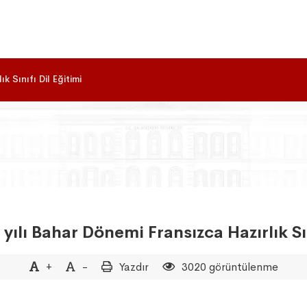
ık Sınıfı Dil Eğitimi
ılı Bahar Dönemi Fransızca Hazırlık Sın
+
-
Yazdır
3020 görüntülenme