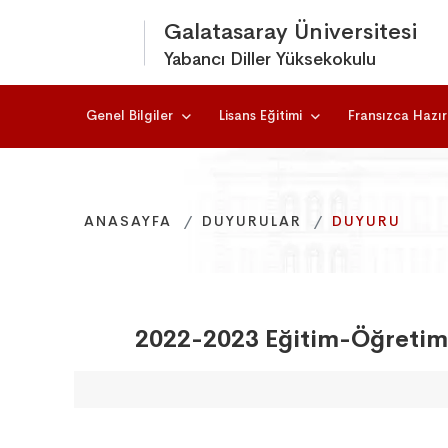
Galatasaray Üniversitesi
Yabancı Diller Yüksekokulu
Genel Bilgiler
Lisans Eğitimi
Fransızca Hazırl
ANASAYFA
ANASAYFA
ANASAYFA
DUYURULAR
DUYURULAR
DUYURULAR
DUYURU
DUYURU
DUYURU
2022-2023 Eğitim-Öğretim y