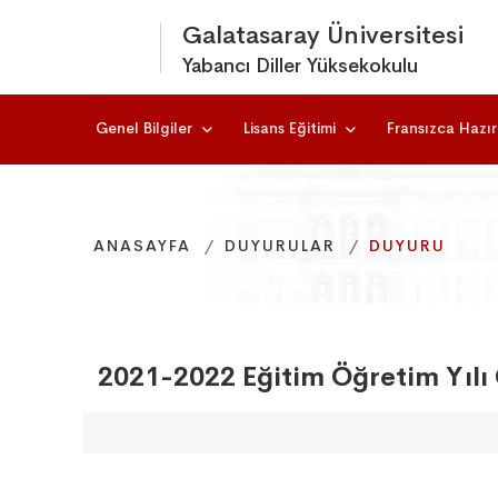
Galatasaray Üniversitesi
Yabancı Diller Yüksekokulu
Genel Bilgiler
Lisans Eğitimi
Fransızca Hazırl
ANASAYFA
ANASAYFA
ANASAYFA
DUYURULAR
DUYURULAR
DUYURULAR
DUYURU
DUYURU
DUYURU
2021-2022 Eğitim Öğretim Yılı 