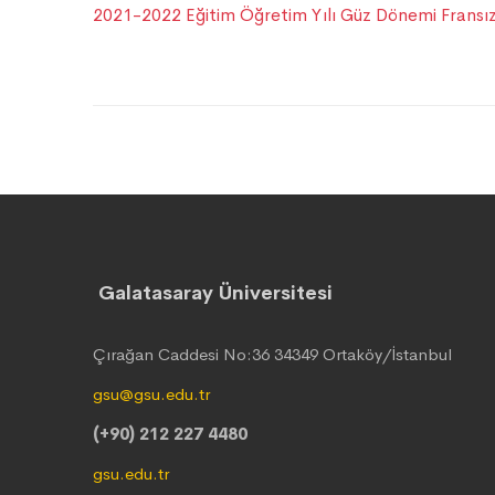
2021-2022 Eğitim Öğretim Yılı Güz Dönemi Fransızc
Galatasaray Üniversitesi
Çırağan Caddesi No:36 34349 Ortaköy/İstanbul
gsu@gsu.edu.tr
(+90) 212 227 4480
gsu.edu.tr