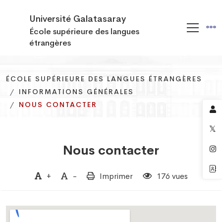
Université Galatasaray
École supérieure des langues
étrangères
ÉCOLE SUPÉRIEURE DES LANGUES ÉTRANGÈRES
ÉCOLE SUPÉRIEURE DES LANGUES ÉTRANGÈRES
ÉCOLE SUPÉRIEURE DES LANGUES ÉTRANGÈRES
INFORMATIONS GÉNÉRALES
INFORMATIONS GÉNÉRALES
INFORMATIONS GÉNÉRALES
NOUS CONTACTER
NOUS CONTACTER
NOUS CONTACTER
Nous contacter
+
-
Imprimer
176 vues