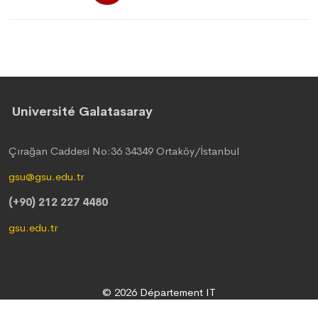
Université Galatasaray
Çırağan Caddesi No:36 34349 Ortaköy/İstanbul
gsu@gsu.edu.tr
(+90) 212 227 4480
gsu.edu.tr
© 2026 Département IT